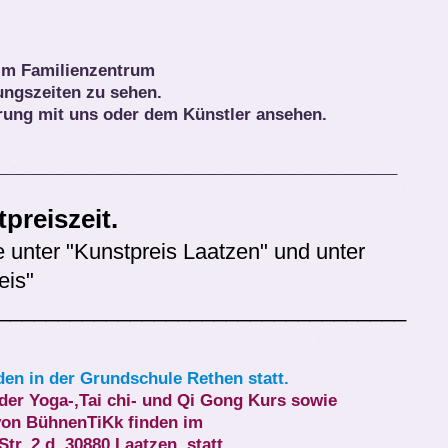
im Familienzentrum
ungszeiten zu sehen.
rung mit uns oder dem Künstler ansehen.
_______________________________
preiszeit.
 unter "Kunstpreis Laatzen" und unter
eis"
__________________________________
n in der Grundschule Rethen statt.
der Yoga-,Tai chi- und Qi Gong Kurs sowie
 von BühnenTiKk finden im
r. 2 d, 30880 Laatzen, statt.