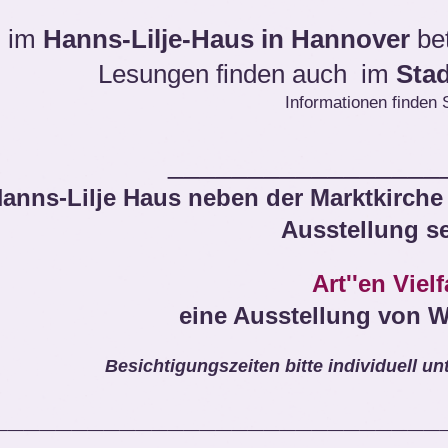
h im
Hanns-Lilje-Haus in Hannover
bet
Lesungen finden auch im
Sta
Informationen finden S
_________________
anns-Lilje Haus neben der Marktkirche
Ausstellung s
Art''en Vielf
eine Ausstellung von W
Besichtigungszeiten bitte individuell un
____________________________